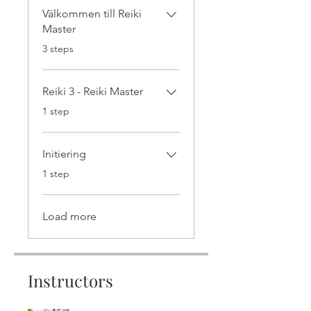
Välkommen till Reiki
Master
.
3 steps
Reiki 3 - Reiki Master
.
1 step
Initiering
.
1 step
Load more
Instructors